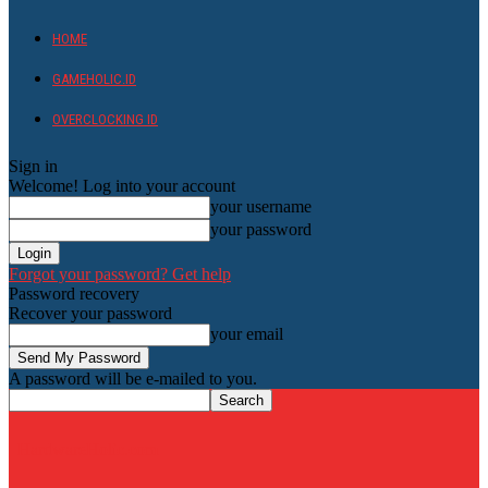
HOME
GAMEHOLIC.ID
OVERCLOCKING ID
Sign in
Welcome! Log into your account
your username
your password
Forgot your password? Get help
Password recovery
Recover your password
your email
A password will be e-mailed to you.
HardwareHolic.com