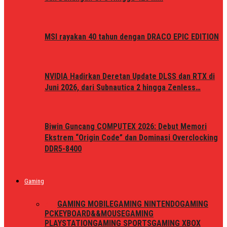
MSI rayakan 40 tahun dengan DRACO EPIC EDITION
NVIDIA Hadirkan Deretan Update DLSS dan RTX di
Juni 2026, dari Subnautica 2 hingga Zenless…
Biwin Guncang COMPUTEX 2026: Debut Memori
Ekstrem “Origin Code” dan Dominasi Overclocking
DDR5-8400
Gaming
ALL
GAMING MOBILE
GAMING NINTENDO
GAMING
PC
KEYBOARD&&MOUSE
GAMING
PLAYSTATION
GAMING SPORTS
GAMING XBOX