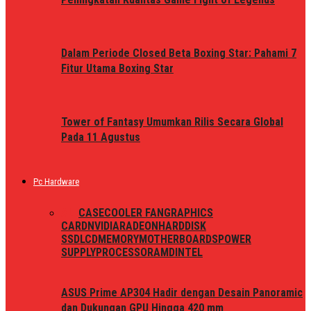
Dalam Periode Closed Beta Boxing Star: Pahami 7
Fitur Utama Boxing Star
Tower of Fantasy Umumkan Rilis Secara Global
Pada 11 Agustus
Pc Hardware
ALL
CASE
COOLER FAN
GRAPHICS
CARD
NVIDIA
RADEON
HARDDISK
SSD
LCD
MEMORY
MOTHERBOARDS
POWER
SUPPLY
PROCESSOR
AMD
INTEL
ASUS Prime AP304 Hadir dengan Desain Panoramic
dan Dukungan GPU Hingga 420 mm