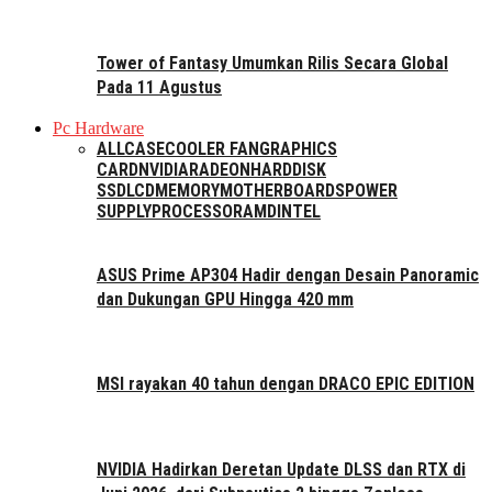
Tower of Fantasy Umumkan Rilis Secara Global
Pada 11 Agustus
Pc Hardware
ALL
CASE
COOLER FAN
GRAPHICS
CARD
NVIDIA
RADEON
HARDDISK
SSD
LCD
MEMORY
MOTHERBOARDS
POWER
SUPPLY
PROCESSOR
AMD
INTEL
ASUS Prime AP304 Hadir dengan Desain Panoramic
dan Dukungan GPU Hingga 420 mm
MSI rayakan 40 tahun dengan DRACO EPIC EDITION
NVIDIA Hadirkan Deretan Update DLSS dan RTX di