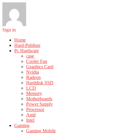
Sign in
Home
Hard-Publiser
Pc Hardware
case
Cooler Fan
Graphics Card
Nvidia
Radeon
Harddisk SSD
LCD
Memory
Motherboards
Power Supply
Processor
Amd
Intel
Gaming
Gaming Mobile