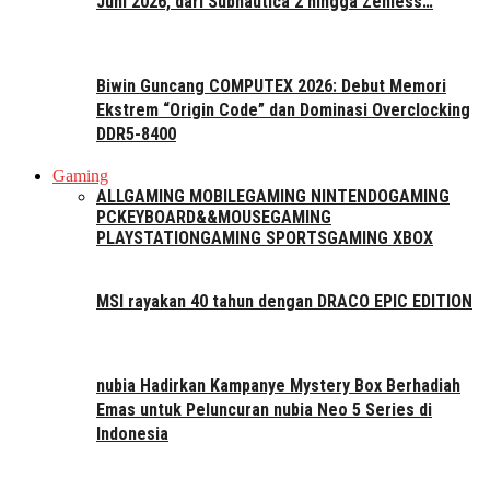
Juni 2026, dari Subnautica 2 hingga Zenless…
Biwin Guncang COMPUTEX 2026: Debut Memori
Ekstrem “Origin Code” dan Dominasi Overclocking
DDR5-8400
Gaming
ALL
GAMING MOBILE
GAMING NINTENDO
GAMING
PC
KEYBOARD&&MOUSE
GAMING
PLAYSTATION
GAMING SPORTS
GAMING XBOX
MSI rayakan 40 tahun dengan DRACO EPIC EDITION
nubia Hadirkan Kampanye Mystery Box Berhadiah
Emas untuk Peluncuran nubia Neo 5 Series di
Indonesia