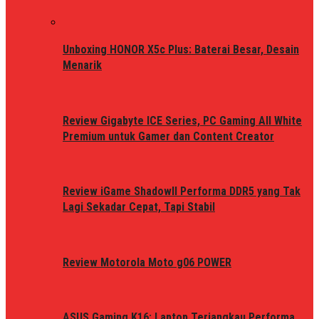
Unboxing HONOR X5c Plus: Baterai Besar, Desain
Menarik
Review Gigabyte ICE Series, PC Gaming All White
Premium untuk Gamer dan Content Creator
Review iGame ShadowII Performa DDR5 yang Tak
Lagi Sekadar Cepat, Tapi Stabil
Review Motorola Moto g06 POWER
ASUS Gaming K16: Laptop Terjangkau Performa