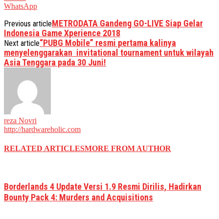
WhatsApp
METRODATA Gandeng GO-LIVE Siap Gelar
Previous article
Indonesia Game Xperience 2018
“PUBG Mobile” resmi pertama kalinya
Next article
menyelenggarakan invitational tournament untuk wilayah
Asia Tenggara pada 30 Juni!
reza Novri
http://hardwareholic.com
RELATED ARTICLES
MORE FROM AUTHOR
Borderlands 4 Update Versi 1.9 Resmi Dirilis, Hadirkan
Bounty Pack 4: Murders and Acquisitions