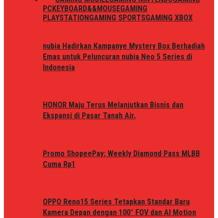
PC
KEYBOARD&&MOUSE
GAMING
PLAYSTATION
GAMING SPORTS
GAMING XBOX
nubia Hadirkan Kampanye Mystery Box Berhadiah
Emas untuk Peluncuran nubia Neo 5 Series di
Indonesia
HONOR Maju Terus Melanjutkan Bisnis dan
Ekspansi di Pasar Tanah Air.
Promo ShopeePay: Weekly Diamond Pass MLBB
Cuma Rp1
OPPO Reno15 Series Tetapkan Standar Baru
Kamera Depan dengan 100° FOV dan AI Motion