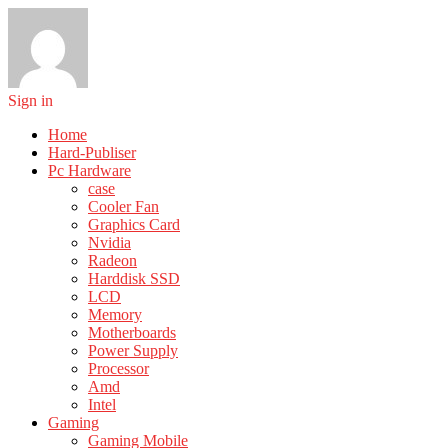
Sign in
Home
Hard-Publiser
Pc Hardware
case
Cooler Fan
Graphics Card
Nvidia
Radeon
Harddisk SSD
LCD
Memory
Motherboards
Power Supply
Processor
Amd
Intel
Gaming
Gaming Mobile