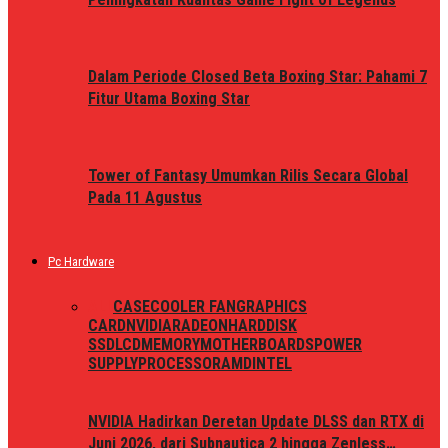
Dalam Periode Closed Beta Boxing Star: Pahami 7
Fitur Utama Boxing Star
Tower of Fantasy Umumkan Rilis Secara Global
Pada 11 Agustus
Pc Hardware
ALL
CASE
COOLER FAN
GRAPHICS
CARD
NVIDIA
RADEON
HARDDISK
SSD
LCD
MEMORY
MOTHERBOARDS
POWER
SUPPLY
PROCESSOR
AMD
INTEL
NVIDIA Hadirkan Deretan Update DLSS dan RTX di
Juni 2026, dari Subnautica 2 hingga Zenless…