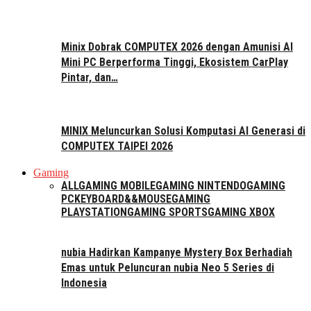
Minix Dobrak COMPUTEX 2026 dengan Amunisi AI
Mini PC Berperforma Tinggi, Ekosistem CarPlay
Pintar, dan…
MINIX Meluncurkan Solusi Komputasi AI Generasi di
COMPUTEX TAIPEI 2026
Gaming
ALL
GAMING MOBILE
GAMING NINTENDO
GAMING
PC
KEYBOARD&&MOUSE
GAMING
PLAYSTATION
GAMING SPORTS
GAMING XBOX
nubia Hadirkan Kampanye Mystery Box Berhadiah
Emas untuk Peluncuran nubia Neo 5 Series di
Indonesia