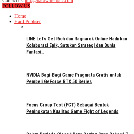
Contact us:
info@hardwareholic.com
FOLLOW US
Home
Hard-Publiser
LINE Let’s Get Rich dan Ragnarok Online Hadirkan
Kolaborasi Epik, Satukan Strategi dan Dunia
Fantasi…
NVIDIA Bagi-Bagi Game Pragmata Gratis untuk
Pembeli GeForce RTX 50 Series
Focus Group Test (FGT) Sebagai Bentuk
Peningkatan Kualitas Game Fight of Legends