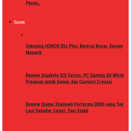
Photo…
Review
Unboxing HONOR X5c Plus: Baterai Besar, Desain
Menarik
Review Gigabyte ICE Series, PC Gaming All White
Premium untuk Gamer dan Content Creator
Review iGame ShadowII Performa DDR5 yang Tak
Lagi Sekadar Cepat, Tapi Stabil