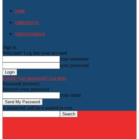
HOME
GAMEHOLIC.ID
OVERCLOCKING ID
Sign in
Welcome! Log into your account
your username
your password
Forgot your password? Get help
Password recovery
Recover your password
your email
A password will be e-mailed to you.
HardwareHolic.com