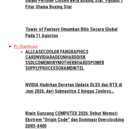
Dalam Periode Closed Beta Boxing Star: Pahami 7
Fitur Utama Boxing Star
Tower of Fantasy Umumkan Rilis Secara Global
Pada 11 Agustus
Pc Hardware
ALL
CASE
COOLER FAN
GRAPHICS
CARD
NVIDIA
RADEON
HARDDISK
SSD
LCD
MEMORY
MOTHERBOARDS
POWER
SUPPLY
PROCESSOR
AMD
INTEL
NVIDIA Hadirkan Deretan Update DLSS dan RTX di
Juni 2026, dari Subnautica 2 hingga Zenless…
Biwin Guncang COMPUTEX 2026: Debut Memori
Ekstrem “Origin Code” dan Dominasi Overclocking
DDR5-8400