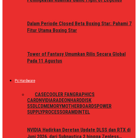
Dalam Periode Closed Beta Boxing Star: Pahami 7
Fitur Utama Boxing Star
Tower of Fantasy Umumkan Rilis Secara Global
Pada 11 Agustus
Pc Hardware
ALL
CASE
COOLER FAN
GRAPHICS
CARD
NVIDIA
RADEON
HARDDISK
SSD
LCD
MEMORY
MOTHERBOARDS
POWER
SUPPLY
PROCESSOR
AMD
INTEL
NVIDIA Hadirkan Deretan Update DLSS dan RTX di
Juni 2026, dari Subnautica 2 hingga Zenless…