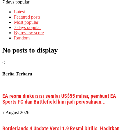
7 days popular
Latest
Featured posts
Most popular
7 days popular
By review score
Random
No posts to display
<
Berita Terbaru
EA resmi diakuisisi senilai US$55 miliar, pembuat EA
Sports FC dan Battlefield kini jadi perusahaan...
7 August 2026
Borderlands 4 Update Versi 1.9 Resmi Dirilis, Hadirkan