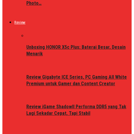
Photo…
Review
Unboxing HONOR X5c Plus: Baterai Besar, Desain
Menarik
Review Gigabyte ICE Series, PC Gaming All White
Premium untuk Gamer dan Content Creator
Review iGame ShadowII Performa DDR5 yang Tak
Lagi Sekadar Cepat, Tapi Stabil