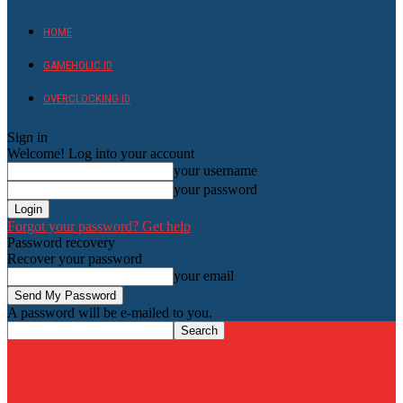
HOME
GAMEHOLIC.ID
OVERCLOCKING ID
Sign in
Welcome! Log into your account
your username
your password
Forgot your password? Get help
Password recovery
Recover your password
your email
A password will be e-mailed to you.
HardwareHolic.com