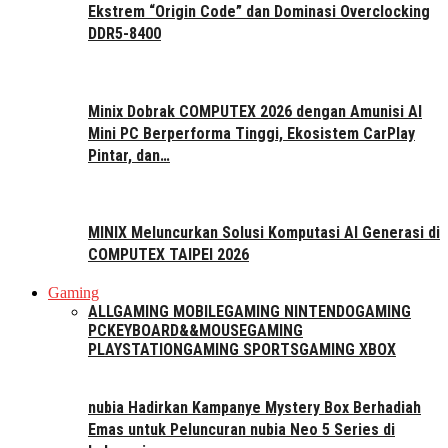
Ekstrem “Origin Code” dan Dominasi Overclocking
DDR5-8400
Minix Dobrak COMPUTEX 2026 dengan Amunisi AI
Mini PC Berperforma Tinggi, Ekosistem CarPlay
Pintar, dan…
MINIX Meluncurkan Solusi Komputasi AI Generasi di
COMPUTEX TAIPEI 2026
Gaming
ALL
GAMING MOBILE
GAMING NINTENDO
GAMING
PC
KEYBOARD&&MOUSE
GAMING
PLAYSTATION
GAMING SPORTS
GAMING XBOX
nubia Hadirkan Kampanye Mystery Box Berhadiah
Emas untuk Peluncuran nubia Neo 5 Series di