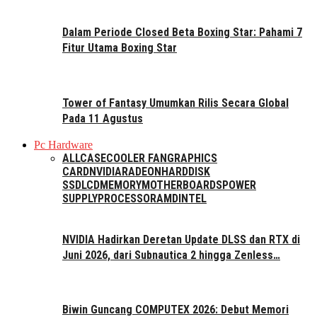
Dalam Periode Closed Beta Boxing Star: Pahami 7
Fitur Utama Boxing Star
Tower of Fantasy Umumkan Rilis Secara Global
Pada 11 Agustus
Pc Hardware
ALL
CASE
COOLER FAN
GRAPHICS
CARD
NVIDIA
RADEON
HARDDISK
SSD
LCD
MEMORY
MOTHERBOARDS
POWER
SUPPLY
PROCESSOR
AMD
INTEL
NVIDIA Hadirkan Deretan Update DLSS dan RTX di
Juni 2026, dari Subnautica 2 hingga Zenless…
Biwin Guncang COMPUTEX 2026: Debut Memori