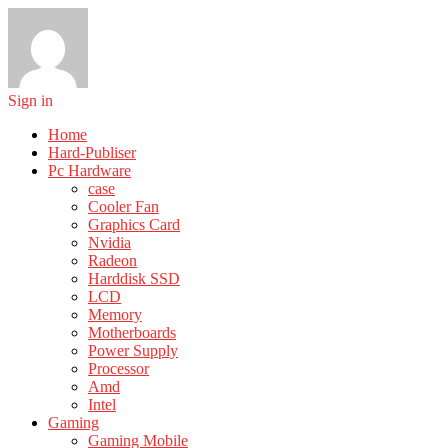
Sign in
Home
Hard-Publiser
Pc Hardware
case
Cooler Fan
Graphics Card
Nvidia
Radeon
Harddisk SSD
LCD
Memory
Motherboards
Power Supply
Processor
Amd
Intel
Gaming
Gaming Mobile