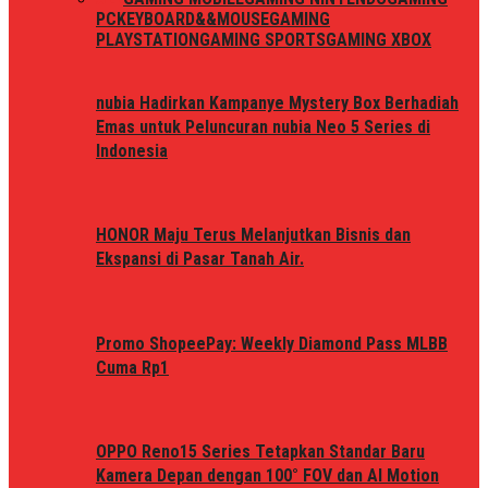
PC
KEYBOARD&&MOUSE
GAMING
PLAYSTATION
GAMING SPORTS
GAMING XBOX
nubia Hadirkan Kampanye Mystery Box Berhadiah
Emas untuk Peluncuran nubia Neo 5 Series di
Indonesia
HONOR Maju Terus Melanjutkan Bisnis dan
Ekspansi di Pasar Tanah Air.
Promo ShopeePay: Weekly Diamond Pass MLBB
Cuma Rp1
OPPO Reno15 Series Tetapkan Standar Baru
Kamera Depan dengan 100° FOV dan AI Motion