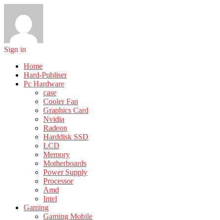
Sign in
Home
Hard-Publiser
Pc Hardware
case
Cooler Fan
Graphics Card
Nvidia
Radeon
Harddisk SSD
LCD
Memory
Motherboards
Power Supply
Processor
Amd
Intel
Gaming
Gaming Mobile