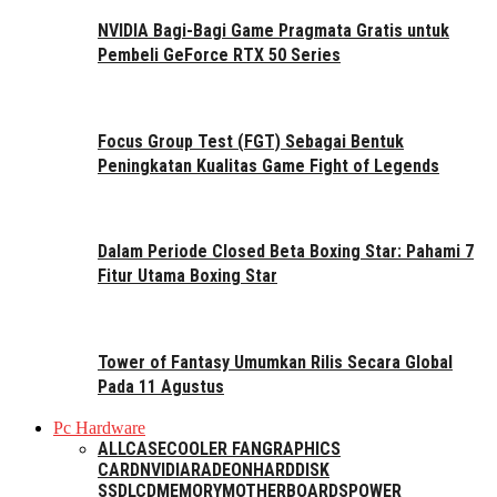
NVIDIA Bagi-Bagi Game Pragmata Gratis untuk
Pembeli GeForce RTX 50 Series
Focus Group Test (FGT) Sebagai Bentuk
Peningkatan Kualitas Game Fight of Legends
Dalam Periode Closed Beta Boxing Star: Pahami 7
Fitur Utama Boxing Star
Tower of Fantasy Umumkan Rilis Secara Global
Pada 11 Agustus
Pc Hardware
ALL
CASE
COOLER FAN
GRAPHICS
CARD
NVIDIA
RADEON
HARDDISK
SSD
LCD
MEMORY
MOTHERBOARDS
POWER