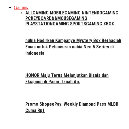
Gaming
ALL
GAMING MOBILE
GAMING NINTENDO
GAMING
PC
KEYBOARD&&MOUSE
GAMING
PLAYSTATION
GAMING SPORTS
GAMING XBOX
nubia Hadirkan Kampanye Mystery Box Berhadiah
Emas untuk Peluncuran nubia Neo 5 Series di
Indonesia
HONOR Maju Terus Melanjutkan Bisnis dan
Ekspansi di Pasar Tanah Air.
Promo ShopeePay: Weekly Diamond Pass MLBB
Cuma Rp1