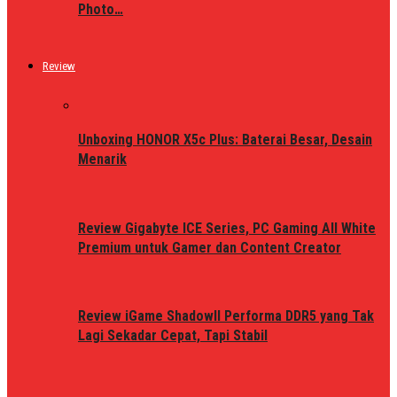
Photo…
Review
Unboxing HONOR X5c Plus: Baterai Besar, Desain
Menarik
Review Gigabyte ICE Series, PC Gaming All White
Premium untuk Gamer dan Content Creator
Review iGame ShadowII Performa DDR5 yang Tak
Lagi Sekadar Cepat, Tapi Stabil