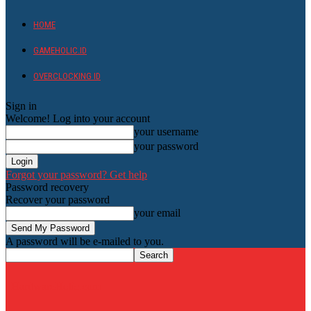
HOME
GAMEHOLIC.ID
OVERCLOCKING ID
Sign in
Welcome! Log into your account
your username
your password
Forgot your password? Get help
Password recovery
Recover your password
your email
A password will be e-mailed to you.
HardwareHolic.com