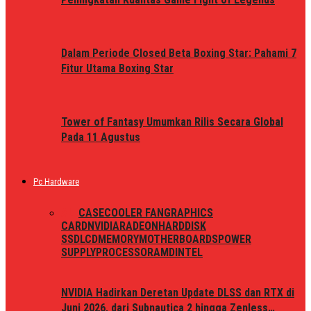
Dalam Periode Closed Beta Boxing Star: Pahami 7
Fitur Utama Boxing Star
Tower of Fantasy Umumkan Rilis Secara Global
Pada 11 Agustus
Pc Hardware
ALL
CASE
COOLER FAN
GRAPHICS
CARD
NVIDIA
RADEON
HARDDISK
SSD
LCD
MEMORY
MOTHERBOARDS
POWER
SUPPLY
PROCESSOR
AMD
INTEL
NVIDIA Hadirkan Deretan Update DLSS dan RTX di
Juni 2026, dari Subnautica 2 hingga Zenless…