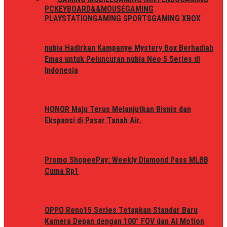
PC
KEYBOARD&&MOUSE
GAMING
PLAYSTATION
GAMING SPORTS
GAMING XBOX
nubia Hadirkan Kampanye Mystery Box Berhadiah
Emas untuk Peluncuran nubia Neo 5 Series di
Indonesia
HONOR Maju Terus Melanjutkan Bisnis dan
Ekspansi di Pasar Tanah Air.
Promo ShopeePay: Weekly Diamond Pass MLBB
Cuma Rp1
OPPO Reno15 Series Tetapkan Standar Baru
Kamera Depan dengan 100° FOV dan AI Motion