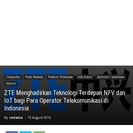
Computex
Press Release
Product Showcase
Info Event
Seminar / talkshow
Techno
ZTE Menghadirkan Teknologi Terdepan NFV dan
IoT bagi Para Operator Telekomunikasi di
Indonesia
By
redaksi
-
13 August 2016