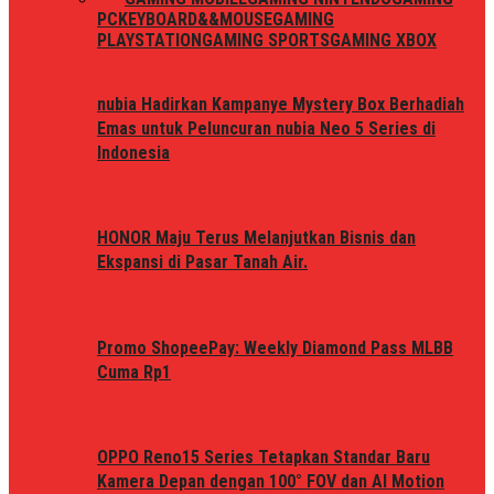
PC
KEYBOARD&&MOUSE
GAMING
PLAYSTATION
GAMING SPORTS
GAMING XBOX
nubia Hadirkan Kampanye Mystery Box Berhadiah
Emas untuk Peluncuran nubia Neo 5 Series di
Indonesia
HONOR Maju Terus Melanjutkan Bisnis dan
Ekspansi di Pasar Tanah Air.
Promo ShopeePay: Weekly Diamond Pass MLBB
Cuma Rp1
OPPO Reno15 Series Tetapkan Standar Baru
Kamera Depan dengan 100° FOV dan AI Motion