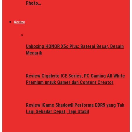
Photo…
Review
Unboxing HONOR X5c Plus: Baterai Besar, Desain
Menarik
Review Gigabyte ICE Series, PC Gaming All White
Premium untuk Gamer dan Content Creator
Review iGame ShadowII Performa DDR5 yang Tak
Lagi Sekadar Cepat, Tapi Stabil