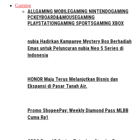
Gaming
ALL
GAMING MOBILE
GAMING NINTENDO
GAMING
PC
KEYBOARD&&MOUSE
GAMING
PLAYSTATION
GAMING SPORTS
GAMING XBOX
nubia Hadirkan Kampanye Mystery Box Berhadiah
Emas untuk Peluncuran nubia Neo 5 Series di
Indonesia
HONOR Maju Terus Melanjutkan Bisnis dan
Ekspansi di Pasar Tanah Air.
Promo ShopeePay: Weekly Diamond Pass MLBB
Cuma Rp1