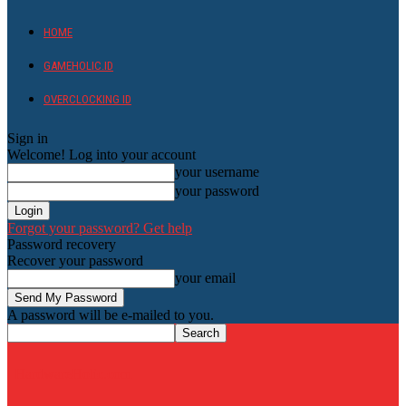
HOME
GAMEHOLIC.ID
OVERCLOCKING ID
Sign in
Welcome! Log into your account
your username
your password
Forgot your password? Get help
Password recovery
Recover your password
your email
A password will be e-mailed to you.
HardwareHolic.com