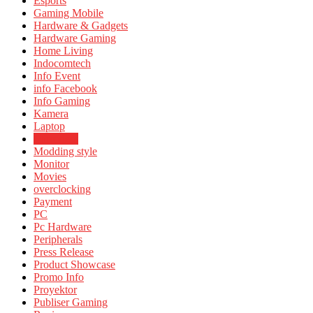
Esports
Gaming Mobile
Hardware & Gadgets
Hardware Gaming
Home Living
Indocomtech
Info Event
info Facebook
Info Gaming
Kamera
Laptop
Mirrorless
Modding style
Monitor
Movies
overclocking
Payment
PC
Pc Hardware
Peripherals
Press Release
Product Showcase
Promo Info
Proyektor
Publiser Gaming