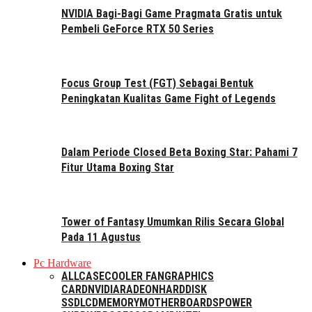
NVIDIA Bagi-Bagi Game Pragmata Gratis untuk
Pembeli GeForce RTX 50 Series
Focus Group Test (FGT) Sebagai Bentuk
Peningkatan Kualitas Game Fight of Legends
Dalam Periode Closed Beta Boxing Star: Pahami 7
Fitur Utama Boxing Star
Tower of Fantasy Umumkan Rilis Secara Global
Pada 11 Agustus
Pc Hardware
ALL
CASE
COOLER FAN
GRAPHICS
CARD
NVIDIA
RADEON
HARDDISK
SSD
LCD
MEMORY
MOTHERBOARDS
POWER