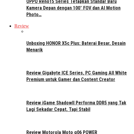
OPPO Reno15 Series Tetapkan Standar Baru
Kamera Depan dengan 100° FOV dan AI Motion
Photo…
Review
Unboxing HONOR X5c Plus: Baterai Besar, Desain
Menarik
Review Gigabyte ICE Series, PC Gaming All White
Premium untuk Gamer dan Content Creator
Review iGame ShadowII Performa DDR5 yang Tak
Lagi Sekadar Cepat, Tapi Stabil
Review Motorola Moto g06 POWER