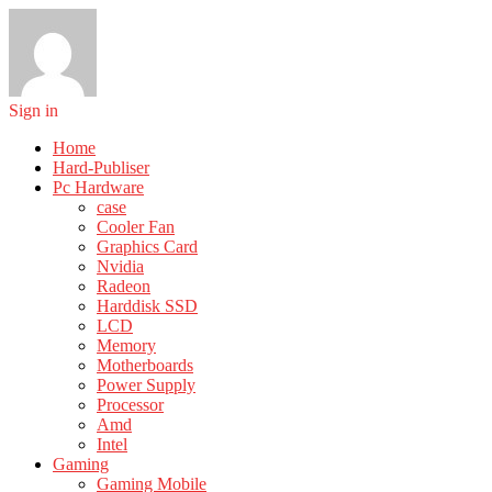
Sign in
Home
Hard-Publiser
Pc Hardware
case
Cooler Fan
Graphics Card
Nvidia
Radeon
Harddisk SSD
LCD
Memory
Motherboards
Power Supply
Processor
Amd
Intel
Gaming
Gaming Mobile