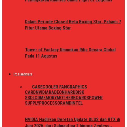
Dalam Periode Closed Beta Boxing Star: Pahami 7
Fitur Utama Boxing Star
Tower of Fantasy Umumkan Rilis Secara Global
Pada 11 Agustus
Pc Hardware
ALL
CASE
COOLER FAN
GRAPHICS
CARD
NVIDIA
RADEON
HARDDISK
SSD
LCD
MEMORY
MOTHERBOARDS
POWER
SUPPLY
PROCESSOR
AMD
INTEL
NVIDIA Hadirkan Deretan Update DLSS dan RTX di
Juni 2026, dari Subnautica 2 hingga Zenless…