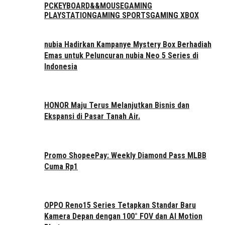
PC
KEYBOARD&&MOUSE
GAMING
PLAYSTATION
GAMING SPORTS
GAMING XBOX
nubia Hadirkan Kampanye Mystery Box Berhadiah
Emas untuk Peluncuran nubia Neo 5 Series di
Indonesia
HONOR Maju Terus Melanjutkan Bisnis dan
Ekspansi di Pasar Tanah Air.
Promo ShopeePay: Weekly Diamond Pass MLBB
Cuma Rp1
OPPO Reno15 Series Tetapkan Standar Baru
Kamera Depan dengan 100° FOV dan AI Motion