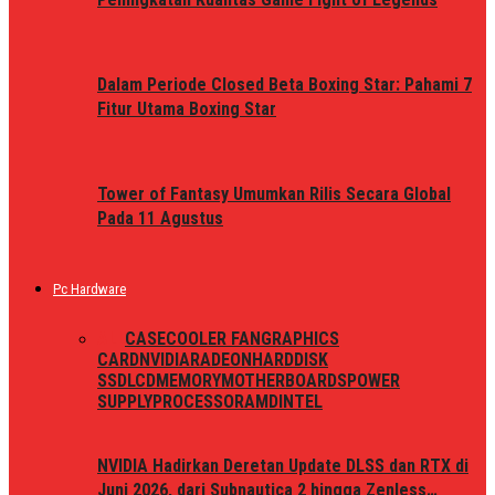
Dalam Periode Closed Beta Boxing Star: Pahami 7
Fitur Utama Boxing Star
Tower of Fantasy Umumkan Rilis Secara Global
Pada 11 Agustus
Pc Hardware
ALL
CASE
COOLER FAN
GRAPHICS
CARD
NVIDIA
RADEON
HARDDISK
SSD
LCD
MEMORY
MOTHERBOARDS
POWER
SUPPLY
PROCESSOR
AMD
INTEL
NVIDIA Hadirkan Deretan Update DLSS dan RTX di
Juni 2026, dari Subnautica 2 hingga Zenless…