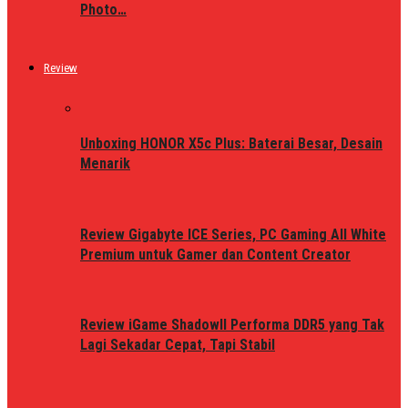
Photo…
Review
Unboxing HONOR X5c Plus: Baterai Besar, Desain
Menarik
Review Gigabyte ICE Series, PC Gaming All White
Premium untuk Gamer dan Content Creator
Review iGame ShadowII Performa DDR5 yang Tak
Lagi Sekadar Cepat, Tapi Stabil