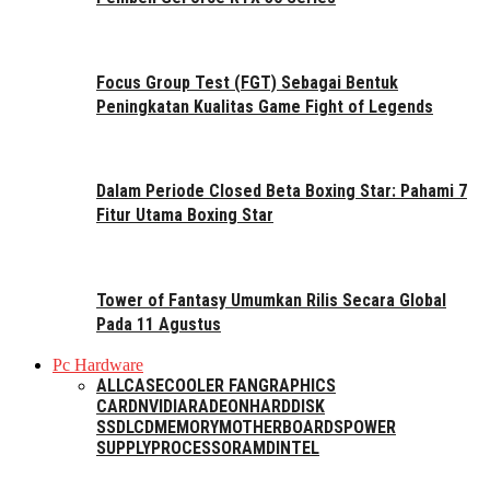
Focus Group Test (FGT) Sebagai Bentuk
Peningkatan Kualitas Game Fight of Legends
Dalam Periode Closed Beta Boxing Star: Pahami 7
Fitur Utama Boxing Star
Tower of Fantasy Umumkan Rilis Secara Global
Pada 11 Agustus
Pc Hardware
ALL
CASE
COOLER FAN
GRAPHICS
CARD
NVIDIA
RADEON
HARDDISK
SSD
LCD
MEMORY
MOTHERBOARDS
POWER
SUPPLY
PROCESSOR
AMD
INTEL