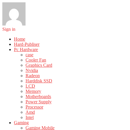
Sign in
Home
Hard-Publiser
Pc Hardware
case
Cooler Fan
Graphics Card
Nvidia
Radeon
Harddisk SSD
LCD
Memory
Motherboards
Power Supply
Processor
Amd
Intel
Gaming
Gaming Mobile