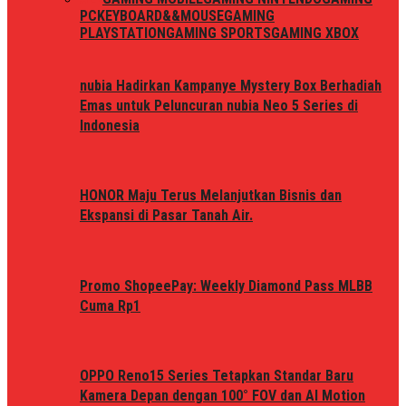
PC
KEYBOARD&&MOUSE
GAMING
PLAYSTATION
GAMING SPORTS
GAMING XBOX
nubia Hadirkan Kampanye Mystery Box Berhadiah
Emas untuk Peluncuran nubia Neo 5 Series di
Indonesia
HONOR Maju Terus Melanjutkan Bisnis dan
Ekspansi di Pasar Tanah Air.
Promo ShopeePay: Weekly Diamond Pass MLBB
Cuma Rp1
OPPO Reno15 Series Tetapkan Standar Baru
Kamera Depan dengan 100° FOV dan AI Motion