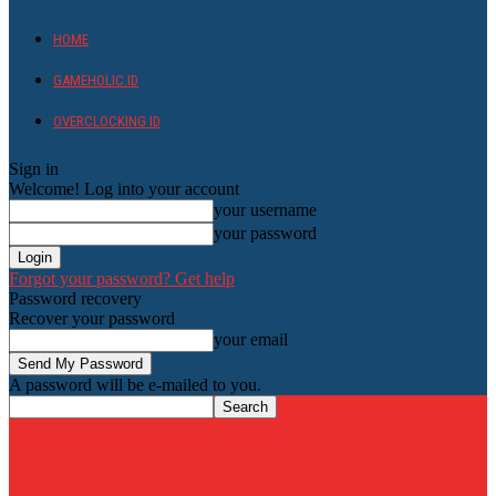
HOME
GAMEHOLIC.ID
OVERCLOCKING ID
Sign in
Welcome! Log into your account
your username
your password
Forgot your password? Get help
Password recovery
Recover your password
your email
A password will be e-mailed to you.
HardwareHolic.com