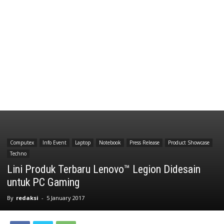
Computex
Info Event
Laptop
Notebook
Press Release
Product Showcase
Techno
Lini Produk Terbaru Lenovo™ Legion Didesain
untuk PC Gaming
By
redaksi
-
5 January 2017